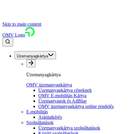
Skip to main content
OMV Logo
Üzemanyagkártya
Üzemanyagkártya
OMV üzemanyagkártya
Üzemanyagkártya cégeknek
OMV E-mobilitás Kártya
Üzemanyagok és AdBlue
OMV üzemanyagkártya online rendelés
E-mobilitás
Ajánlatkérés
Szolgáltatások
Üzemanyagkártya szolgáltatások
Közúti szolgáltatások