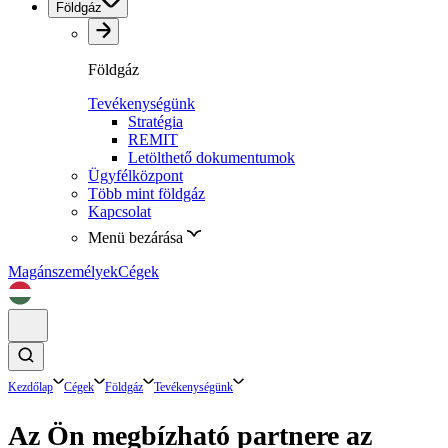
Földgáz
Földgáz
Tevékenységünk
Stratégia
REMIT
Letölthető dokumentumok
Ügyfélközpont
Több mint földgáz
Kapcsolat
Menü bezárása
Magánszemélyek
Cégek
Kezdőlap
Cégek
Földgáz
Tevékenységünk
Az Ön megbízható partnere az