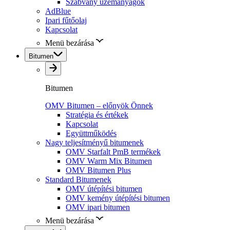
Szabvány üzemanyagok
AdBlue
Ipari fűtőolaj
Kapcsolat
Menü bezárása
Bitumen
Bitumen
OMV Bitumen – előnyök Önnek
Stratégia és értékek
Kapcsolat
Együttműködés
Nagy teljesítményű bitumenek
OMV Starfalt PmB termékek
OMV Warm Mix Bitumen
OMV Bitumen Plus
Standard Bitumenek
OMV útépítési bitumen
OMV kemény útépítési bitumen
OMV ipari bitumen
Menü bezárása