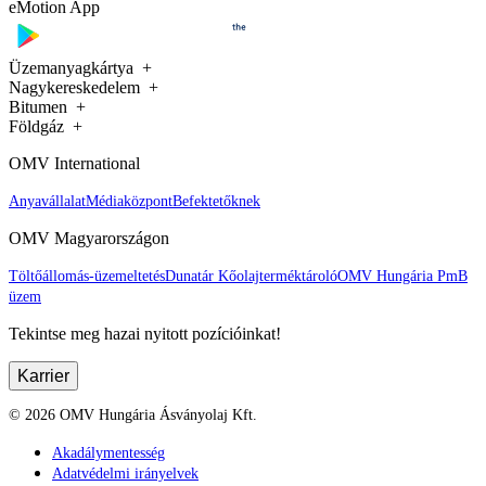
eMotion App
Üzemanyagkártya
Nagykereskedelem
Bitumen
Földgáz
OMV International
Anyavállalat
Médiaközpont
Befektetőknek
OMV Magyarországon
Töltőállomás-üzemeltetés
Dunatár Kőolajterméktároló
OMV Hungária PmB
üzem
Tekintse meg hazai nyitott pozícióinkat!
Karrier
©
2026
OMV Hungária Ásványolaj Kft.
Akadálymentesség
Adatvédelmi irányelvek