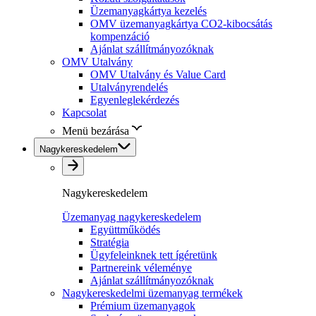
Üzemanyagkártya kezelés
OMV üzemanyagkártya CO2-kibocsátás
kompenzáció
Ajánlat szállítmányozóknak
OMV Utalvány
OMV Utalvány és Value Card
Utalványrendelés
Egyenleglekérdezés
Kapcsolat
Menü bezárása
Nagykereskedelem
Nagykereskedelem
Üzemanyag nagykereskedelem
Együttműködés
Stratégia
Ügyfeleinknek tett ígéretünk
Partnereink véleménye
Ajánlat szállítmányozóknak
Nagykereskedelmi üzemanyag termékek
Prémium üzemanyagok