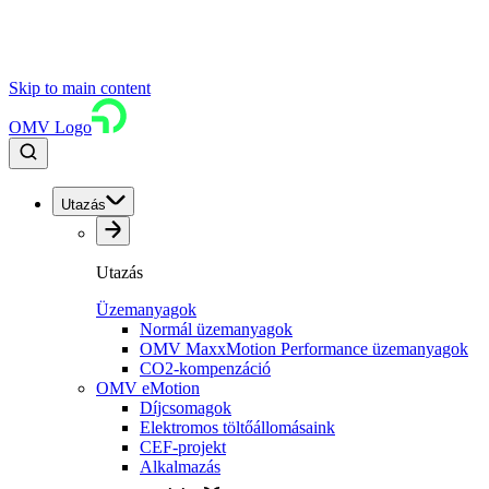
Skip to main content
OMV Logo
Utazás
Utazás
Üzemanyagok
Normál üzemanyagok
OMV MaxxMotion Performance üzemanyagok
CO2-kompenzáció
OMV eMotion
Díjcsomagok
Elektromos töltőállomásaink
CEF-projekt
Alkalmazás