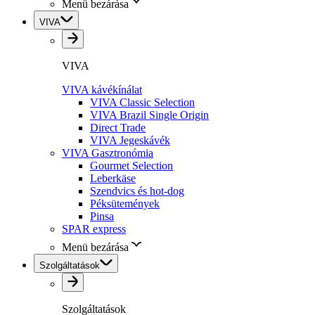
Menü bezárása
VIVA
VIVA
VIVA kávékínálat
VIVA Classic Selection
VIVA Brazil Single Origin
Direct Trade
VIVA Jegeskávék
VIVA Gasztronómia
Gourmet Selection
Leberkäse
Szendvics és hot-dog
Péksütemények
Pinsa
SPAR express
Menü bezárása
Szolgáltatások
Szolgáltatások