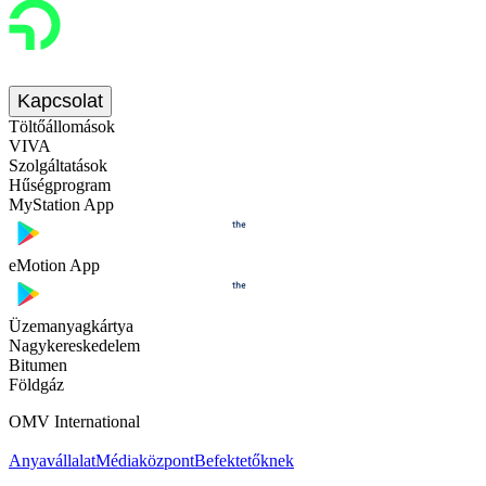
Kapcsolat
Töltőállomások
VIVA
Szolgáltatások
Hűségprogram
MyStation App
eMotion App
Üzemanyagkártya
Nagykereskedelem
Bitumen
Földgáz
OMV International
Anyavállalat
Médiaközpont
Befektetőknek