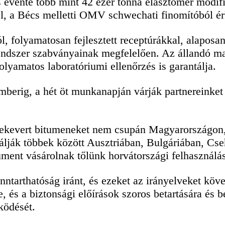
évente több mint 42 ezer tonna elasztomer modif
l, a Bécs melletti OMV schwechati finomítóból ér
olyamatosan fejlesztett receptúrákkal, alaposan m
endszer szabványainak megfelelően. Az állandó 
folyamatos laboratóriumi ellenőrzés is garantálja.
erig, a hét öt munkanapján várják partnereinket 
bekevert bitumeneket nem csupán Magyarországon,
nálják többek között Ausztriában, Bulgáriában, C
ment vásárolnak tőlünk horvátországi felhasználás
ntarthatóság iránt, és ezeket az irányelveket köv
 és a biztonsági előírások szoros betartására és 
ködését.