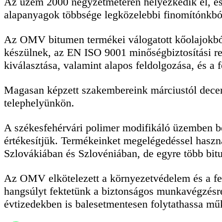
Az üzem 2000 négyzetméteren helyezkedik el, és 
alapanyagok többsége legközelebbi finomítónkbó
Az OMV bitumen termékei válogatott kőolajokból, f
készülnek, az EN ISO 9001 minőségbiztosítási r
kiválasztása, valamint alapos feldolgozása, és
a 
Magasan képzett szakembereink márciustól decemb
telephelyünkön.
A székesfehérvári polimer modifikáló üzemben 
értékesítjük. Termékeinket megelégedéssel hasz
Szlovákiában és Szlovéniában, de egyre több bitu
Az OMV elkötelezett a környezetvédelem és a fen
hangsúlyt fektetünk a biztonságos munkavégzésre,
évtizedekben is balesetmentesen folytathassa mű