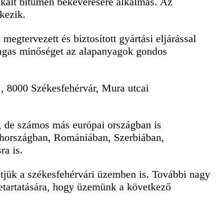
ikált bitumen bekeverésére alkalmas. Az
kezik.
egtervezett és biztosított gyártási eljárással
magas minőséget az alapanyagok gondos
, 8000 Székesfehérvár, Mura utcai
 de számos más európai országban is
sehországban, Romániában, Szerbiában,
ra is.
etjük a székesfehérvári üzemben is. További nagy
betartatására, hogy üzemünk a következő