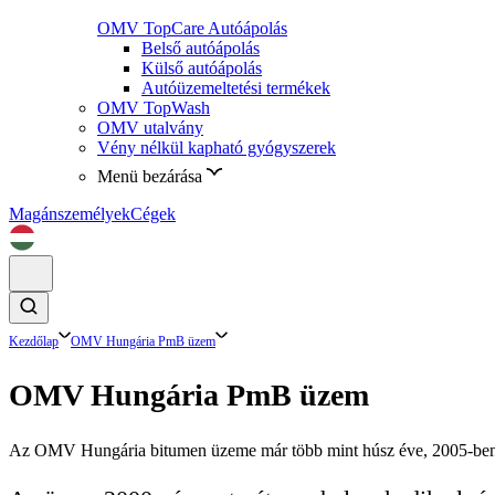
OMV TopCare Autóápolás
Belső autóápolás
Külső autóápolás
Autóüzemeltetési termékek
OMV TopWash
OMV utalvány
Vény nélkül kapható gyógyszerek
Menü bezárása
Magánszemélyek
Cégek
Kezdőlap
OMV Hungária PmB üzem
OMV Hungária PmB üzem
Az OMV Hungária bitumen üzeme már több mint húsz éve, 2005-ben 