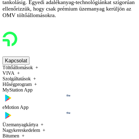
tankolásig. Egyedi adalékanyag-technológiánkat szigorúan
ellenőrizzük, hogy csak prémium üzemanyag kerüljön az
OMV töltőállomásokra.
Kapcsolat
Töltőállomások
VIVA
Szolgáltatások
Hűségprogram
MyStation App
eMotion App
Üzemanyagkártya
Nagykereskedelem
Bitumen