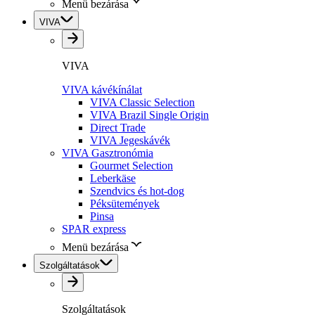
Menü bezárása
VIVA
VIVA
VIVA kávékínálat
VIVA Classic Selection
VIVA Brazil Single Origin
Direct Trade
VIVA Jegeskávék
VIVA Gasztronómia
Gourmet Selection
Leberkäse
Szendvics és hot-dog
Péksütemények
Pinsa
SPAR express
Menü bezárása
Szolgáltatások
Szolgáltatások