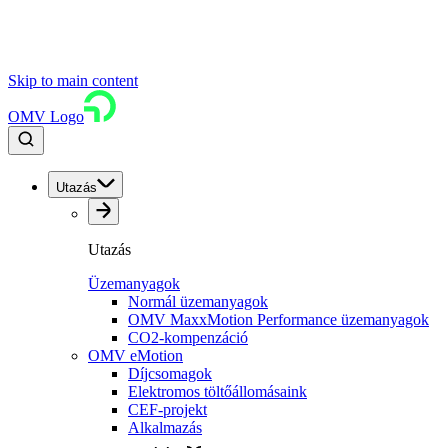
Skip to main content
OMV Logo
Utazás
Utazás
Üzemanyagok
Normál üzemanyagok
OMV MaxxMotion Performance üzemanyagok
CO2-kompenzáció
OMV eMotion
Díjcsomagok
Elektromos töltőállomásaink
CEF-projekt
Alkalmazás