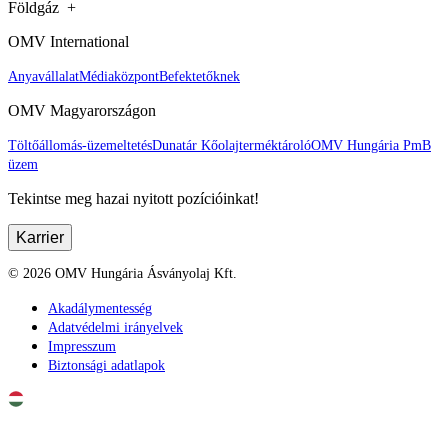
Földgáz
OMV International
Anyavállalat
Médiaközpont
Befektetőknek
OMV Magyarországon
Töltőállomás-üzemeltetés
Dunatár Kőolajterméktároló
OMV Hungária PmB
üzem
Tekintse meg hazai nyitott pozícióinkat!
Karrier
©
2026
OMV Hungária Ásványolaj Kft.
Akadálymentesség
Adatvédelmi irányelvek
Impresszum
Biztonsági adatlapok