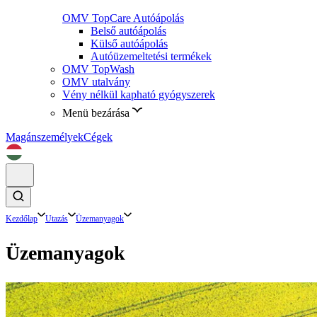
OMV TopCare Autóápolás
Belső autóápolás
Külső autóápolás
Autóüzemeltetési termékek
OMV TopWash
OMV utalvány
Vény nélkül kapható gyógyszerek
Menü bezárása
Magánszemélyek
Cégek
Kezdőlap
Utazás
Üzemanyagok
Üzemanyagok