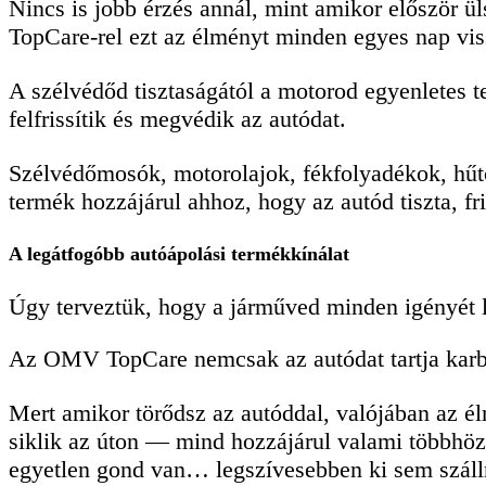
Nincs is jobb érzés annál, mint amikor először ül
TopCare-rel ezt az élményt minden egyes nap vi
A szélvédőd tisztaságától a motorod egyenletes t
felfrissítik és megvédik az autódat.
Szélvédőmosók, motorolajok, fékfolyadékok, hű
termék hozzájárul ahhoz, hogy az autód tiszta, fr
A legátfogóbb autóápolási termékkínálat
Úgy terveztük, hogy a járműved minden igényét le
Az OMV TopCare nemcsak az autódat tartja karba
Mert amikor törődsz az autóddal, valójában az él
siklik az úton — mind hozzájárul valami többhöz
egyetlen gond van… legszívesebben ki sem száll