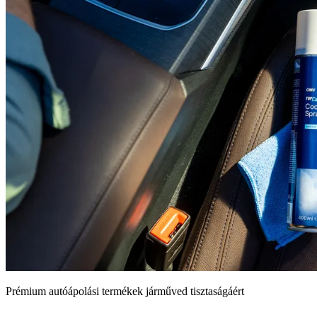
Prémium autóápolási termékek járműved tisztaságáért