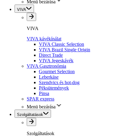
Menü bezárása
VIVA
VIVA
VIVA kávékínálat
VIVA Classic Selection
VIVA Brazil Single Origin
Direct Trade
VIVA Jegeskávék
VIVA Gasztronómia
Gourmet Selection
Leberkäse
Szendvics és hot-dog
Péksütemények
Pinsa
SPAR express
Menü bezárása
Szolgáltatások
Szolgáltatások