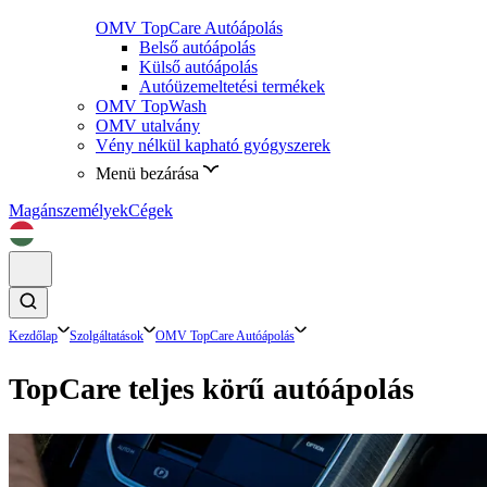
OMV TopCare Autóápolás
Belső autóápolás
Külső autóápolás
Autóüzemeltetési termékek
OMV TopWash
OMV utalvány
Vény nélkül kapható gyógyszerek
Menü bezárása
Magánszemélyek
Cégek
Kezdőlap
Szolgáltatások
OMV TopCare Autóápolás
TopCare teljes körű autóápolás