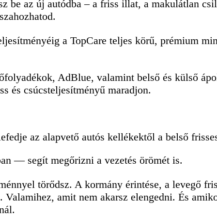
sz be az új autódba – a friss illat, a makulátlan 
sszahozhatod.
eljesítményéig a TopCare teljes körű, prémium min
tőfolyadékok, AdBlue,
valamint
belső és külső ápo
iss és csúcsteljesítményű maradjon.
fedje az alapvető autós kellékektől a belső frisse
n — segít megőrizni a vezetés örömét is.
ménnyel törődsz. A kormány érintése, a levegő fris
. Valamihez, amit nem akarsz elengedni. És amikor
nál.