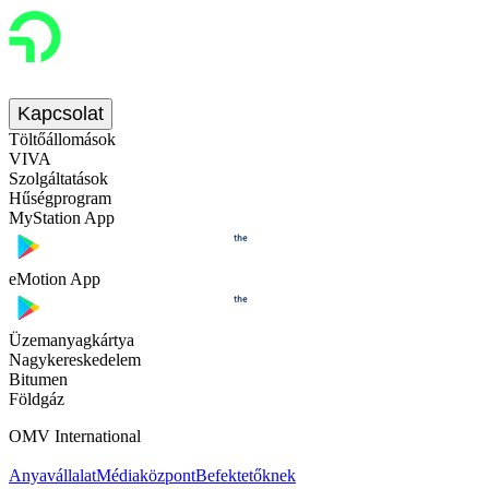
Kapcsolat
Töltőállomások
VIVA
Szolgáltatások
Hűségprogram
MyStation App
eMotion App
Üzemanyagkártya
Nagykereskedelem
Bitumen
Földgáz
OMV International
Anyavállalat
Médiaközpont
Befektetőknek