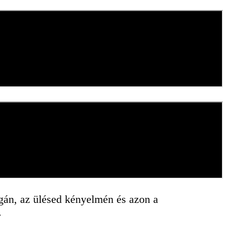
ágán,
az
ülésed
kényelmén
és
azon
a
.