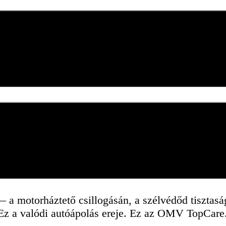
—
a
motorháztető
csillogásán,
a
szélvédőd
tisztas
Ez
a
valódi
autóápolás
ereje.
Ez
az
OMV
TopCare