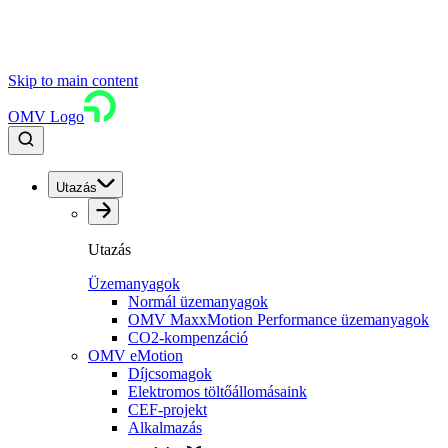
Skip to main content
OMV Logo
Utazás
Utazás
Üzemanyagok
Normál üzemanyagok
OMV MaxxMotion Performance üzemanyagok
CO2-kompenzáció
OMV eMotion
Díjcsomagok
Elektromos töltőállomásaink
CEF-projekt
Alkalmazás