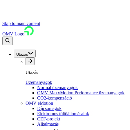
Skip to main content
OMV Logo
Utazás
Utazás
Üzemanyagok
Normál üzemanyagok
OMV MaxxMotion Performance üzemanyagok
CO2-kompenzáció
OMV eMotion
Díjcsomagok
Elektromos töltőállomásaink
CEF-projekt
Alkalmazás