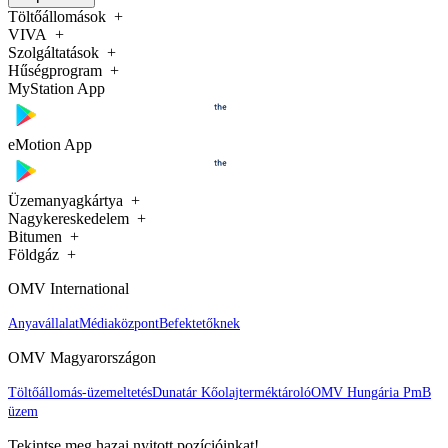
Töltőállomások
VIVA
Szolgáltatások
Hűségprogram
MyStation App
eMotion App
Üzemanyagkártya
Nagykereskedelem
Bitumen
Földgáz
OMV International
Anyavállalat
Médiaközpont
Befektetőknek
OMV Magyarországon
Töltőállomás-üzemeltetés
Dunatár Kőolajterméktároló
OMV Hungária PmB
üzem
Tekintse meg hazai nyitott pozícióinkat!