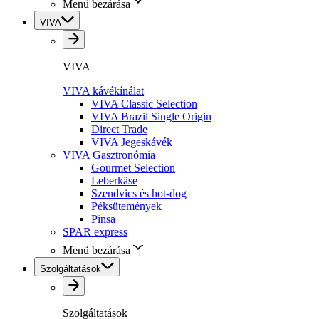
Menü bezárása
VIVA
VIVA
VIVA kávékínálat
VIVA Classic Selection
VIVA Brazil Single Origin
Direct Trade
VIVA Jegeskávék
VIVA Gasztronómia
Gourmet Selection
Leberkäse
Szendvics és hot-dog
Péksütemények
Pinsa
SPAR express
Menü bezárása
Szolgáltatások
Szolgáltatások