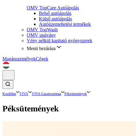
OMV TopCare Autóápolás
Belső autóápolás
Külső autóápolás
Autóüzemeltetési termékek
OMV TopWash
OMV utalvány
Vény nélkül kapható gyógyszerek
Menü bezárása
Magánszemélyek
Cégek
Kezdőlap
VIVA
VIVA Gasztronómia
Péksütemények
Péksütemények