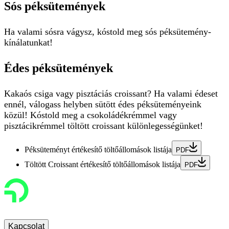
Sós péksütemények
Ha valami sósra vágysz, kóstold meg sós péksütemény-
kínálatunkat!
Édes péksütemények
Kakaós csiga vagy pisztáciás croissant? Ha valami édeset
ennél, válogass helyben sütött édes péksüteményeink
közül! Kóstold meg a csokoládékrémmel vagy
pisztácikrémmel töltött croissant különlegességünket!
Péksüteményt értékesítő töltőállomások listája
PDF
Töltött Croissant értékesítő töltőállomások listája
PDF
Kapcsolat