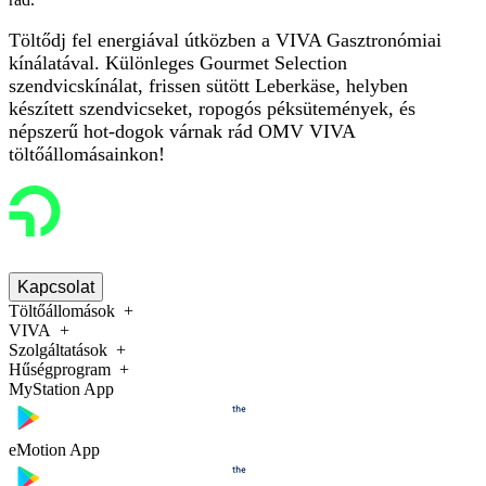
Töltődj fel energiával útközben a VIVA Gasztronómiai
kínálatával. Különleges Gourmet Selection
szendvicskínálat, frissen sütött Leberk
ä
se, helyben
készített szendvicseket, ropogós péksütemények, és
népszerű hot-dogok várnak rád OMV VIVA
töltőállomásainkon!
Kapcsolat
Töltőállomások
VIVA
Szolgáltatások
Hűségprogram
MyStation App
eMotion App