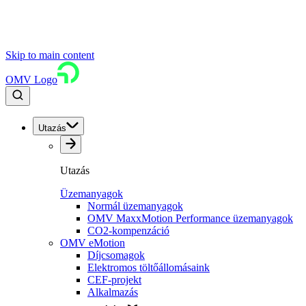
Skip to main content
OMV Logo
Utazás
Utazás
Üzemanyagok
Normál üzemanyagok
OMV MaxxMotion Performance üzemanyagok
CO2-kompenzáció
OMV eMotion
Díjcsomagok
Elektromos töltőállomásaink
CEF-projekt
Alkalmazás