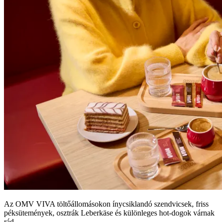
Az OMV VIVA töltőállomásokon ínycsiklandó szendvicsek, friss
péksütemények, osztrák Leberkäse és különleges hot-dogok várnak
rád.