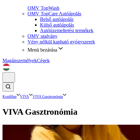
OMV TopWash
OMV TopCare Autóápolás
Belső autóápolás
Külső autóápolás
Autóüzemeltetési termékek
OMV utalvány
Vény nélkül kapható gyógyszerek
Menü bezárása
Magánszemélyek
Cégek
Kezdőlap
VIVA
VIVA Gasztronómia
VIVA Gasztronómia