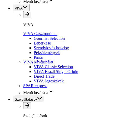
Menü bezárása
VIVA
VIVA
VIVA Gasztronómia
Gourmet Selection
Leberkäse
Szendvics és hot-dog
Péksütemények
Pinsa
VIVA kávékínálat
VIVA Classic Selection
VIVA Brazil Single Origin
Direct Trade
VIVA Jegeskávék
SPAR express
Menü bezárása
Szolgáltatások
Szolgáltatások