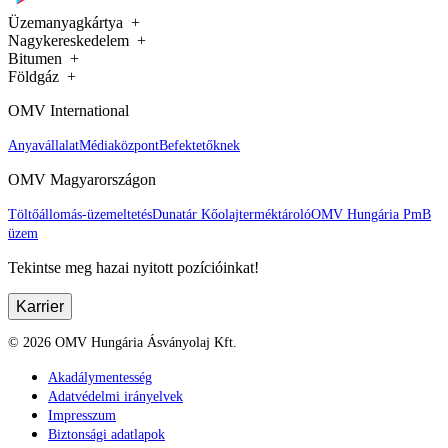
Üzemanyagkártya
Nagykereskedelem
Bitumen
Földgáz
OMV International
Anyavállalat
Médiaközpont
Befektetőknek
OMV Magyarországon
Töltőállomás-üzemeltetés
Dunatár Kőolajterméktároló
OMV Hungária PmB
üzem
Tekintse meg hazai nyitott pozícióinkat!
Karrier
©
2026
OMV Hungária Ásványolaj Kft.
Akadálymentesség
Adatvédelmi irányelvek
Impresszum
Biztonsági adatlapok