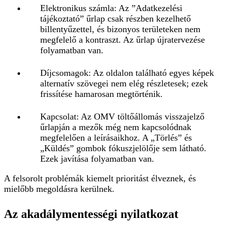
Elektronikus számla: Az ”Adatkezelési
tájékoztató” űrlap csak részben kezelhető
billentyűzettel, és bizonyos területeken nem
megfelelő a kontraszt. Az űrlap újratervezése
folyamatban van.
Díjcsomagok: Az oldalon található egyes képek
alternatív szövegei nem elég részletesek; ezek
frissítése hamarosan megtörténik.
Kapcsolat: Az OMV töltőállomás visszajelző
űrlapján a mezők még nem kapcsolódnak
megfelelően a leírásaikhoz. A „Törlés” és
„Küldés” gombok fókuszjelölője sem látható.
Ezek javítása folyamatban van.
A felsorolt problémák kiemelt prioritást élveznek, és
mielőbb megoldásra kerülnek.
Az akadálymentességi nyilatkozat