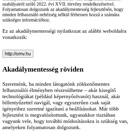
szabályairól szóló 2022. évi XVII. törvény rendelkezéseivel.
Folyamatosan dolgozunk az akadálymentesség fejlesztésén, hogy
minden felhasználó nehézség nélkül férhessen hozzá a számára
szükséges információhoz.
Ez az akadálymentességi nyilatkozat az alábbi weboldalra
vonatkozik:
http://omv.hu
Akadálymentesség röviden
Szeretnénk, ha minden látogatónk zökkenőmentes
felhasználói élményben részesülhetne – akár kisegítő
technológiákat (például képernyőolvasót) használ, akár
billentyűzettel navigál, vagy egyszerűen csak saját
igényeihez szeretné igazítani a beállításokat. Már több
fejlesztést is megvalósítottunk, ugyanakkor tisztában
vagyunk vele, hogy további módosításokra is szükség van,
amelyeken folyamatosan dolgozunk.