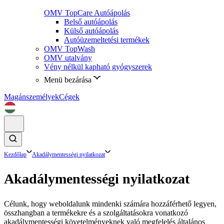
OMV TopCare Autóápolás
Belső autóápolás
Külső autóápolás
Autóüzemeltetési termékek
OMV TopWash
OMV utalvány
Vény nélkül kapható gyógyszerek
Menü bezárása
Magánszemélyek
Cégek
Kezdőlap
Akadálymentességi nyilatkozat
Akadálymentességi nyilatkozat
Célunk, hogy weboldalunk mindenki számára hozzáférhető legyen,
összhangban a termékekre és a szolgáltatásokra vonatkozó
akadálymentességi követelményeknek való megfelelés általános