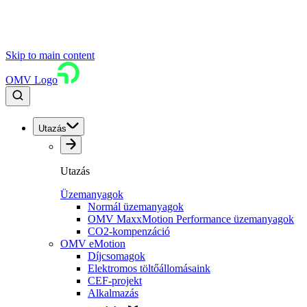
Skip to main content
OMV Logo
Utazás
Utazás
Üzemanyagok
Normál üzemanyagok
OMV MaxxMotion Performance üzemanyagok
CO2-kompenzáció
OMV eMotion
Díjcsomagok
Elektromos töltőállomásaink
CEF-projekt
Alkalmazás