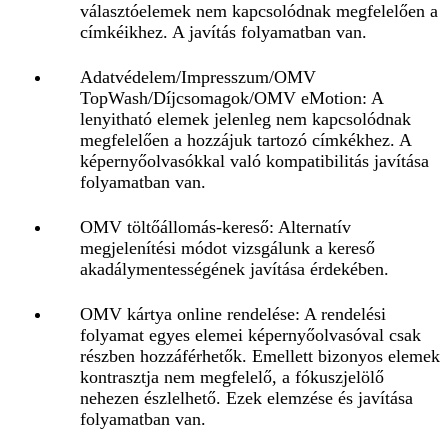
választóelemek nem kapcsolódnak megfelelően a
címkéikhez. A javítás folyamatban van.
Adatvédelem/Impresszum/OMV
TopWash/Díjcsomagok/OMV eMotion: A
lenyitható elemek jelenleg nem kapcsolódnak
megfelelően a hozzájuk tartozó címkékhez. A
képernyőolvasókkal való kompatibilitás javítása
folyamatban van.
OMV töltőállomás‑kereső: Alternatív
megjelenítési módot vizsgálunk a kereső
akadálymentességének javítása érdekében.
OMV kártya online rendelése: A rendelési
folyamat egyes elemei képernyőolvasóval csak
részben hozzáférhetők. Emellett bizonyos elemek
kontrasztja nem megfelelő, a fókuszjelölő
nehezen észlelhető. Ezek elemzése és javítása
folyamatban van.