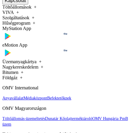
Kapcsolat
Töltőállomások
VIVA
Szolgáltatások
Hűségprogram
MyStation App
eMotion App
Üzemanyagkártya
Nagykereskedelem
Bitumen
Földgáz
OMV International
Anyavállalat
Médiaközpont
Befektetőknek
OMV Magyarországon
Töltőállomás-üzemeltetés
Dunatár Kőolajterméktároló
OMV Hungária PmB
üzem