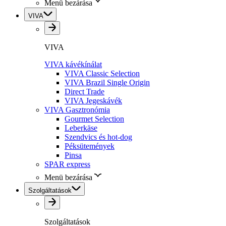
Menü bezárása
VIVA
VIVA
VIVA kávékínálat
VIVA Classic Selection
VIVA Brazil Single Origin
Direct Trade
VIVA Jegeskávék
VIVA Gasztronómia
Gourmet Selection
Leberkäse
Szendvics és hot-dog
Péksütemények
Pinsa
SPAR express
Menü bezárása
Szolgáltatások
Szolgáltatások