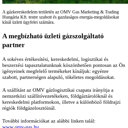
A gázkereskedelem területén az OMV Gas Marketing & Trading
Hungária Kft. testre szabott és gazdaságos energia-megoldásokat
kínál üzleti ügyfelei számára.
A megbízható üzleti gázszolgáltató
partner
A sokéves értékesítési, kereskedelmi, logisztikai és
beszerzési tapasztalatunknak köszönhetően pontosan az Ön
igényeinek megfelelő termékeket kínáljuk: egyénre
szabott, partnerségen alapuló, tökéletes megoldásokat.
A szállítást az OMV gázlogisztikai csapata irányítja a
nemzetközi szállítóvezetékeken, földgáztárolóknál és
kereskedelmi platformokon, illetve a különböző földrajzi
régiók földgázelosztóinál.
További információkat az alábbi linken talál:
www.omv-gas.hu