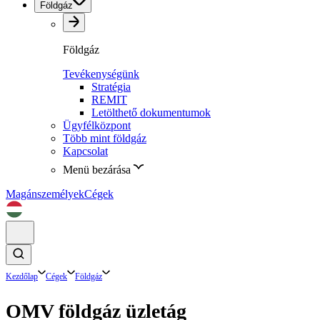
Földgáz
Földgáz
Tevékenységünk
Stratégia
REMIT
Letölthető dokumentumok
Ügyfélközpont
Több mint földgáz
Kapcsolat
Menü bezárása
Magánszemélyek
Cégek
Kezdőlap
Cégek
Földgáz
OMV földgáz üzletág