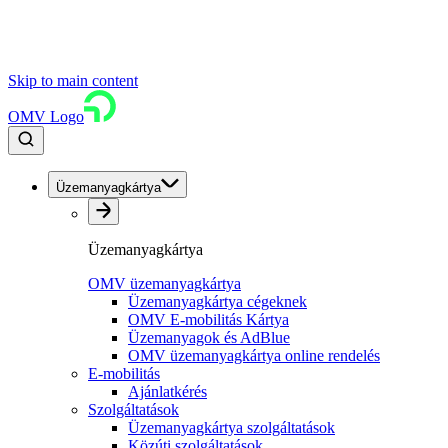
Skip to main content
OMV Logo
Üzemanyagkártya
Üzemanyagkártya
OMV üzemanyagkártya
Üzemanyagkártya cégeknek
OMV E-mobilitás Kártya
Üzemanyagok és AdBlue
OMV üzemanyagkártya online rendelés
E-mobilitás
Ajánlatkérés
Szolgáltatások
Üzemanyagkártya szolgáltatások
Közúti szolgáltatások