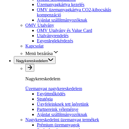
Üzemanyagkártya kezelés
OMV üzemanyagkártya CO2-kibocsátás
kompenzáció
Ajánlat szállítmányozóknak
OMV Utalvány
OMV Utalvány és Value Card
Utalványrendelés
Egyenleglekérdezés
Kapcsolat
Menü bezárása
Nagykereskedelem
Nagykereskedelem
Üzemanyag nagykereskedelem
Együttműködés
Stratégia
Ügyfeleinknek tett ígéretünk
Partnereink véleménye
Ajánlat szállítmányozóknak
Nagykereskedelmi üzemanyag termékek
Prémium üzemanyagok