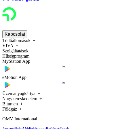
Kapcsolat
Töltőállomások
VIVA
Szolgáltatások
Hűségprogram
MyStation App
eMotion App
Üzemanyagkártya
Nagykereskedelem
Bitumen
Földgáz
OMV International
Anyavállalat
Médiaközpont
Befektetőknek