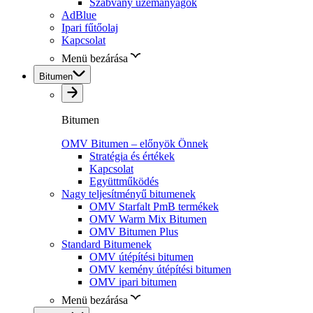
Szabvány üzemanyagok
AdBlue
Ipari fűtőolaj
Kapcsolat
Menü bezárása
Bitumen
Bitumen
OMV Bitumen – előnyök Önnek
Stratégia és értékek
Kapcsolat
Együttműködés
Nagy teljesítményű bitumenek
OMV Starfalt PmB termékek
OMV Warm Mix Bitumen
OMV Bitumen Plus
Standard Bitumenek
OMV útépítési bitumen
OMV kemény útépítési bitumen
OMV ipari bitumen
Menü bezárása