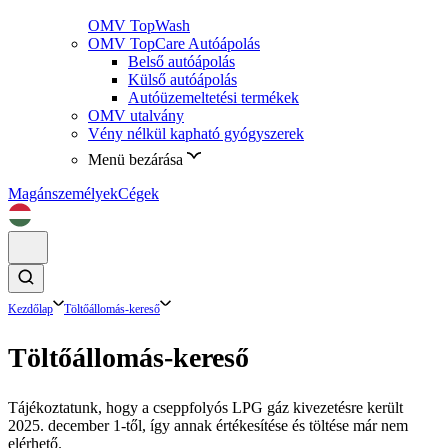
OMV TopWash
OMV TopCare Autóápolás
Belső autóápolás
Külső autóápolás
Autóüzemeltetési termékek
OMV utalvány
Vény nélkül kapható gyógyszerek
Menü bezárása
Magánszemélyek
Cégek
Kezdőlap
Töltőállomás-kereső
Töltőállomás-kereső
Tájékoztatunk, hogy a cseppfolyós LPG gáz kivezetésre került
2025. december 1-től, így annak értékesítése és töltése már nem
elérhető.