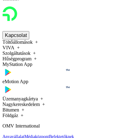
Kapcsolat
Töltőállomások
VIVA
Szolgáltatások
Hűségprogram
MyStation App
eMotion App
Üzemanyagkártya
Nagykereskedelem
Bitumen
Földgáz
OMV International
Anyavállalat
Médiaközpont
Befektetőknek