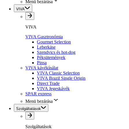
Menü bezárása
VIVA
VIVA
VIVA Gasztronómia
Gourmet Selection
Leberkäse
Szendvics és hot-dog
Péksütemények
Pinsa
VIVA kávékínálat
VIVA Classic Selection
VIVA Brazil Single Origin
Direct Trade
VIVA Jegeskávék
SPAR express
Menü bezárása
Szolgáltatások
Szolgáltatások