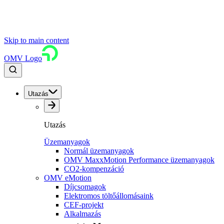
Skip to main content
OMV Logo
Utazás
Utazás
Üzemanyagok
Normál üzemanyagok
OMV MaxxMotion Performance üzemanyagok
CO2-kompenzáció
OMV eMotion
Díjcsomagok
Elektromos töltőállomásaink
CEF-projekt
Alkalmazás