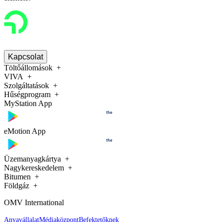
Kapcsolat
Töltőállomások
VIVA
Szolgáltatások
Hűségprogram
MyStation App
eMotion App
Üzemanyagkártya
Nagykereskedelem
Bitumen
Földgáz
OMV International
Anyavállalat
Médiaközpont
Befektetőknek