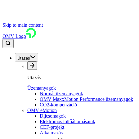
Skip to main content
OMV Logo
Utazás
Utazás
Üzemanyagok
Normál üzemanyagok
OMV MaxxMotion Performance üzemanyagok
CO2-kompenzáció
OMV eMotion
Díjcsomagok
Elektromos töltőállomásaink
CEF-projekt
Alkalmazás