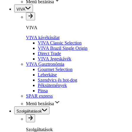
Menü bezárása
VIVA
VIVA
VIVA kávékínálat
VIVA Classic Selection
VIVA Brazil Single Origin
Direct Trade
VIVA Jegeskávék
VIVA Gasztronómia
Gourmet Selection
Leberkäse
Szendvics és hot-dog
Péksütemények
Pinsa
SPAR express
Menü bezárása
Szolgáltatások
Szolgáltatások