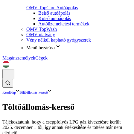
OMV TopCare Autóápolás
Belső autóápolás
Külső autóápolás
Autóüzemeltetési termékek
OMV TopWash
OMV utalvány
Vény nélkül kapható gyógyszerek
Menü bezárása
Magánszemélyek
Cégek
Kezdőlap
Töltőállomás-kereső
Töltőállomás-kereső
Tájékoztatunk, hogy a cseppfolyós LPG gáz kivezetésre került
2025. december 1-től, így annak értékesítése és töltése már nem
elérhető.