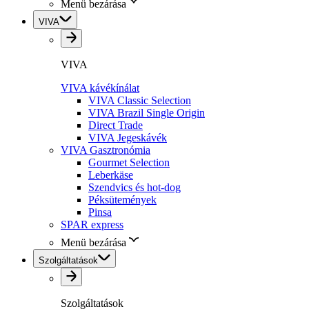
Menü bezárása
VIVA
VIVA
VIVA kávékínálat
VIVA Classic Selection
VIVA Brazil Single Origin
Direct Trade
VIVA Jegeskávék
VIVA Gasztronómia
Gourmet Selection
Leberkäse
Szendvics és hot-dog
Péksütemények
Pinsa
SPAR express
Menü bezárása
Szolgáltatások
Szolgáltatások