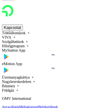
Kapcsolat
Töltőállomások
VIVA
Szolgáltatások
Hűségprogram
MyStation App
eMotion App
Üzemanyagkártya
Nagykereskedelem
Bitumen
Földgáz
OMV International
Anyavállalat
Médiaközpont
Befektetőknek