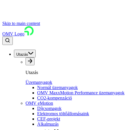
Skip to main content
OMV Logo
Utazás
Utazás
Üzemanyagok
Normál üzemanyagok
OMV MaxxMotion Performance üzemanyagok
CO2-kompenzáció
OMV eMotion
Díjcsomagok
Elektromos töltőállomásaink
CEF-projekt
Alkalmazás