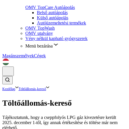
OMV TopCare Autóápolás
Belső autóápolás
Külső autóápolás
Autóüzemeltetési termékek
OMV TopWash
OMV utalvány
Vény nélkül kapható gyógyszerek
Menü bezárása
Magánszemélyek
Cégek
Kezdőlap
Töltőállomás-kereső
Töltőállomás-kereső
Tájékoztatunk, hogy a cseppfolyós LPG gáz kivezetésre került
2025. december 1-től, így annak értékesítése és töltése már nem
elérhető.