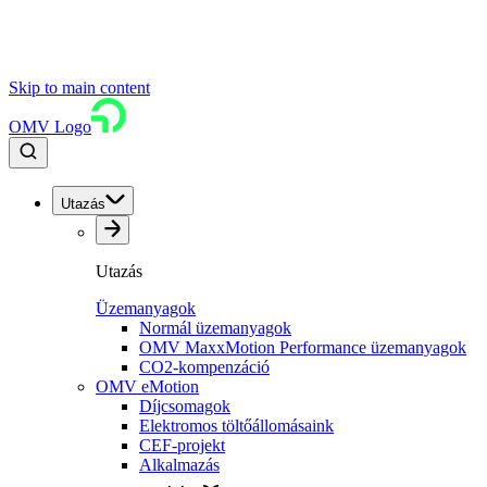
Skip to main content
OMV Logo
Utazás
Utazás
Üzemanyagok
Normál üzemanyagok
OMV MaxxMotion Performance üzemanyagok
CO2-kompenzáció
OMV eMotion
Díjcsomagok
Elektromos töltőállomásaink
CEF-projekt
Alkalmazás