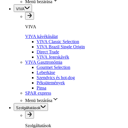
Menü bezárása
VIVA
VIVA
VIVA kávékínálat
VIVA Classic Selection
VIVA Brazil Single Origin
Direct Trade
VIVA Jegeskávék
VIVA Gasztronómia
Gourmet Selection
Leberkäse
Szendvics és hot-dog
Péksütemények
Pinsa
SPAR express
Menü bezárása
Szolgáltatások
Szolgáltatások