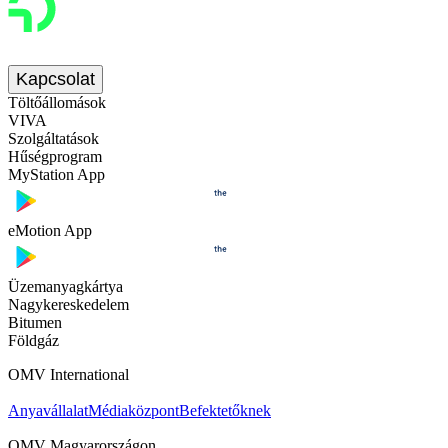
Kapcsolat
Töltőállomások
VIVA
Szolgáltatások
Hűségprogram
MyStation App
eMotion App
Üzemanyagkártya
Nagykereskedelem
Bitumen
Földgáz
OMV International
Anyavállalat
Médiaközpont
Befektetőknek
OMV Magyarországon