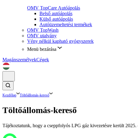
OMV TopCare Autóápolás
Belső autóápolás
Külső autóápolás
Autóüzemeltetési termékek
OMV TopWash
OMV utalvány
Vény nélkül kapható gyógyszerek
Menü bezárása
Magánszemélyek
Cégek
Kezdőlap
Töltőállomás-kereső
Töltőállomás-kereső
Tájékoztatunk, hogy a cseppfolyós LPG gáz kivezetésre került 2025. d