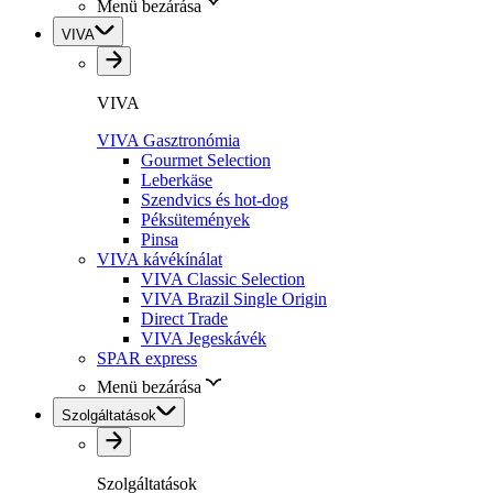
Menü bezárása
VIVA
VIVA
VIVA Gasztronómia
Gourmet Selection
Leberkäse
Szendvics és hot-dog
Péksütemények
Pinsa
VIVA kávékínálat
VIVA Classic Selection
VIVA Brazil Single Origin
Direct Trade
VIVA Jegeskávék
SPAR express
Menü bezárása
Szolgáltatások
Szolgáltatások