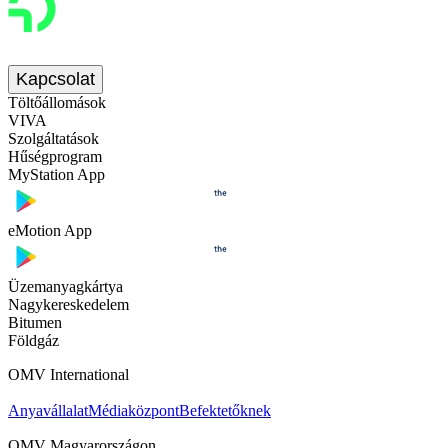
Kapcsolat
Töltőállomások
VIVA
Szolgáltatások
Hűségprogram
MyStation App
eMotion App
Üzemanyagkártya
Nagykereskedelem
Bitumen
Földgáz
OMV International
Anyavállalat
Médiaközpont
Befektetőknek
OMV Magyarországon