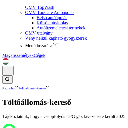
OMV TopWash
OMV TopCare Autóápolás
Belső autóápolás
Külső autóápolás
Autóüzemeltetési termékek
OMV utalvány
Vény nélkül kapható gyógyszerek
Menü bezárása
Magánszemélyek
Cégek
Kezdőlap
Töltőállomás-kereső
Töltőállomás-kereső
Tájékoztatunk, hogy a cseppfolyós LPG gáz kivezetésre került 2025. d