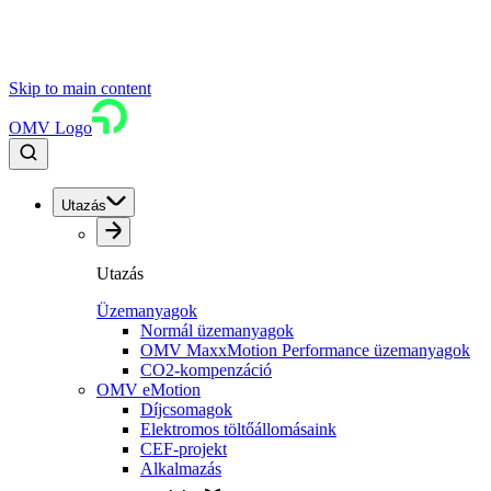
Skip to main content
OMV Logo
Utazás
Utazás
Üzemanyagok
Normál üzemanyagok
OMV MaxxMotion Performance üzemanyagok
CO2-kompenzáció
OMV eMotion
Díjcsomagok
Elektromos töltőállomásaink
CEF-projekt
Alkalmazás