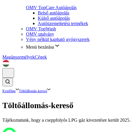
OMV TopCare Autóápolás
Belső autóápolás
Külső autóápolás
Autóüzemeltetési termékek
OMV TopWash
OMV utalvány
Vény nélkül kapható gyógyszerek
Menü bezárása
Magánszemélyek
Cégek
Kezdőlap
Töltőállomás-kereső
Töltőállomás-kereső
Tájékoztatunk, hogy a cseppfolyós LPG gáz kivezetésre került 2025. d