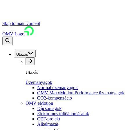
Skip to main content
OMV Logo
Utazás
Utazás
Üzemanyagok
Normál üzemanyagok
OMV MaxxMotion Performance üzemanyagok
CO2-kompenzáció
OMV eMotion
Díjcsomagok
Elektromos töltőállomásaink
CEF-projekt
Alkalmazás