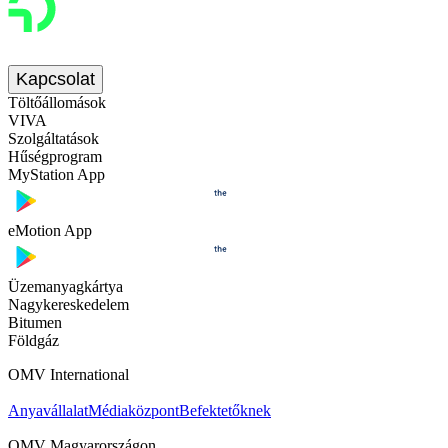
Kapcsolat
Töltőállomások
VIVA
Szolgáltatások
Hűségprogram
MyStation App
eMotion App
Üzemanyagkártya
Nagykereskedelem
Bitumen
Földgáz
OMV International
Anyavállalat
Médiaközpont
Befektetőknek
OMV Magyarországon