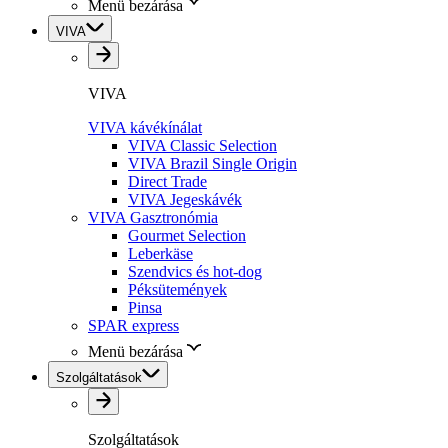
Menü bezárása
VIVA
VIVA
VIVA kávékínálat
VIVA Classic Selection
VIVA Brazil Single Origin
Direct Trade
VIVA Jegeskávék
VIVA Gasztronómia
Gourmet Selection
Leberkäse
Szendvics és hot-dog
Péksütemények
Pinsa
SPAR express
Menü bezárása
Szolgáltatások
Szolgáltatások