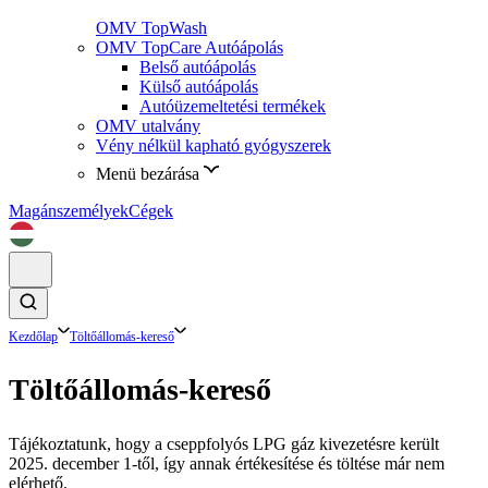
OMV TopWash
OMV TopCare Autóápolás
Belső autóápolás
Külső autóápolás
Autóüzemeltetési termékek
OMV utalvány
Vény nélkül kapható gyógyszerek
Menü bezárása
Magánszemélyek
Cégek
Kezdőlap
Töltőállomás-kereső
Töltőállomás-kereső
Tájékoztatunk, hogy a cseppfolyós LPG gáz kivezetésre került
2025. december 1-től, így annak értékesítése és töltése már nem
elérhető.