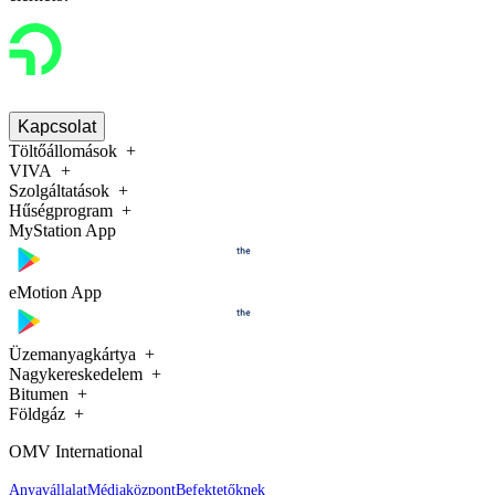
Kapcsolat
Töltőállomások
VIVA
Szolgáltatások
Hűségprogram
MyStation App
eMotion App
Üzemanyagkártya
Nagykereskedelem
Bitumen
Földgáz
OMV International
Anyavállalat
Médiaközpont
Befektetőknek