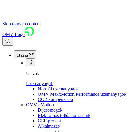
Skip to main content
OMV Logo
Utazás
Utazás
Üzemanyagok
Normál üzemanyagok
OMV MaxxMotion Performance üzemanyagok
CO2-kompenzáció
OMV eMotion
Díjcsomagok
Elektromos töltőállomásaink
CEF-projekt
Alkalmazás