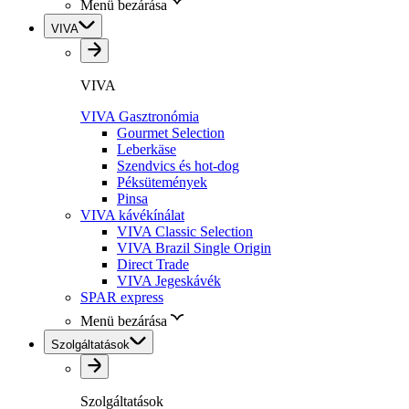
Menü bezárása
VIVA
VIVA
VIVA Gasztronómia
Gourmet Selection
Leberkäse
Szendvics és hot-dog
Péksütemények
Pinsa
VIVA kávékínálat
VIVA Classic Selection
VIVA Brazil Single Origin
Direct Trade
VIVA Jegeskávék
SPAR express
Menü bezárása
Szolgáltatások
Szolgáltatások