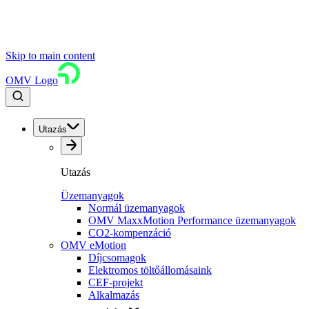
Skip to main content
OMV Logo
Utazás
Utazás
Üzemanyagok
Normál üzemanyagok
OMV MaxxMotion Performance üzemanyagok
CO2-kompenzáció
OMV eMotion
Díjcsomagok
Elektromos töltőállomásaink
CEF-projekt
Alkalmazás