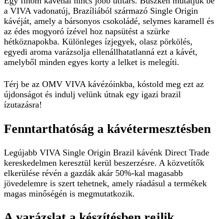
Egy finom kávénál nincs jobb útitárs. Büszkén mutatjuk be
a VIVA vadonatúj, Brazíliából származó Single Origin
kávéját, amely a bársonyos csokoládé, selymes karamell és
az édes mogyoró ízével hoz napsütést a szürke
hétköznapokba. Különleges ízjegyek, olasz pörkölés,
egyedi aroma varázsolja ellenállhatatlanná ezt a kávét,
amelyből minden egyes korty a lelket is melegíti.
Térj be az OMV VIVA kávézóinkba, kóstold meg ezt az
újdonságot és indulj velünk útnak egy igazi brazil
ízutazásra!
Fenntarthatóság a kávétermesztésben
Legújabb
VIVA Single Origin Brazil
kávénk
Direct Trade
kereskedelmen keresztül kerül beszerzésre. A közvetítők
elkerülése révén a gazdák akár 50%-kal magasabb
jövedelemre is szert tehetnek, amely ráadásul a termékek
magas minőségén is megmutatkozik.
A varázslat a készítésben rejlik