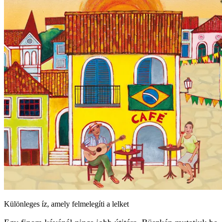
Különleges íz, amely felmelegíti a lelket