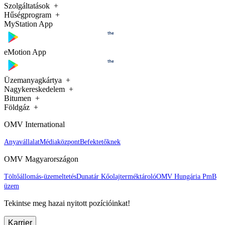
Szolgáltatások
Hűségprogram
MyStation App
eMotion App
Üzemanyagkártya
Nagykereskedelem
Bitumen
Földgáz
OMV International
Anyavállalat
Médiaközpont
Befektetőknek
OMV Magyarországon
Töltőállomás-üzemeltetés
Dunatár Kőolajterméktároló
OMV Hungária PmB
üzem
Tekintse meg hazai nyitott pozícióinkat!
Karrier