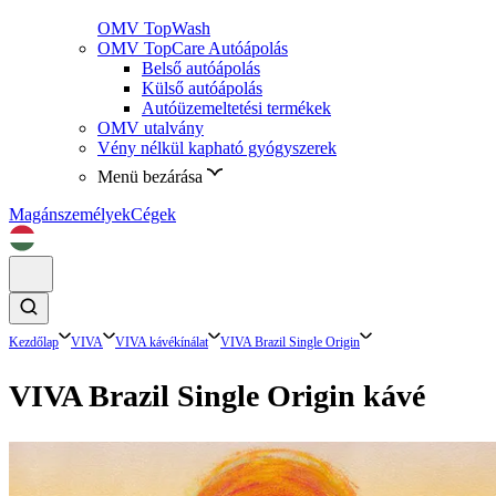
OMV TopWash
OMV TopCare Autóápolás
Belső autóápolás
Külső autóápolás
Autóüzemeltetési termékek
OMV utalvány
Vény nélkül kapható gyógyszerek
Menü bezárása
Magánszemélyek
Cégek
Kezdőlap
VIVA
VIVA kávékínálat
VIVA Brazil Single Origin
VIVA Brazil Single Origin kávé