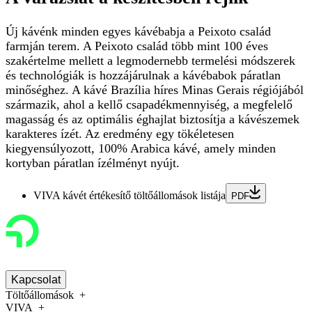
Új kávénk minden egyes kávébabja a Peixoto család
farmján terem. A Peixoto család több mint 100 éves
szakértelme mellett a legmodernebb termelési módszerek
és technológiák is hozzájárulnak a kávébabok páratlan
minőséghez. A kávé Brazília híres Minas Gerais régiójából
származik, ahol a kellő csapadékmennyiség, a megfelelő
magasság és az optimális éghajlat biztosítja a kávészemek
karakteres ízét. Az eredmény egy tökéletesen
kiegyensúlyozott, 100% Arabica kávé, amely minden
kortyban páratlan ízélményt nyújt.
VIVA kávét értékesítő töltőállomások listája
PDF
Kapcsolat
Töltőállomások
VIVA